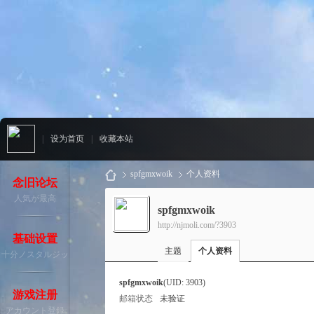
|
设为首页
|
收藏本站
spfgmxwoik
个人资料
念旧论坛
人気が最高
spfgmxwoik
http://njmoli.com/?3903
念
›
›
基础设置
主题
个人资料
十分ノスタルジッ
ク
spfgmxwoik
(UID: 3903)
游戏注册
邮箱状态
未验证
アカウント登録