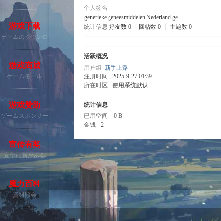
个人签名
generieke geneesmiddelen Nederland
ge
游戏下载
统计信息
好友数 0
|
回帖数 0
|
主题数 0
ゲームのダウンロ
旧
ード
活跃概况
游戏商城
用户组
新手上路
ゲームモール
注册时间
2025-9-27 01:39
所在时区
使用系统默认
游戏赞助
统计信息
ゲームスポンサー
已用空间
0 B
金钱
2
魔
宣传有奖
宣伝に賞がある
魔力百科
資料照会